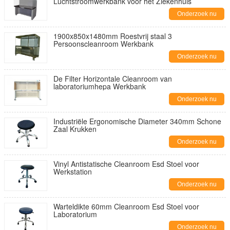
Luchtstroomwerkbank voor het Ziekenhuis
Onderzoek nu
1900x850x1480mm Roestvrij staal 3
Persoonscleanroom Werkbank
Onderzoek nu
De Filter Horizontale Cleanroom van
laboratoriumhepa Werkbank
Onderzoek nu
Industriële Ergonomische Diameter 340mm Schone
Zaal Krukken
Onderzoek nu
Vinyl Antistatische Cleanroom Esd Stoel voor
Werkstation
Onderzoek nu
Warteldikte 60mm Cleanroom Esd Stoel voor
Laboratorium
Onderzoek nu