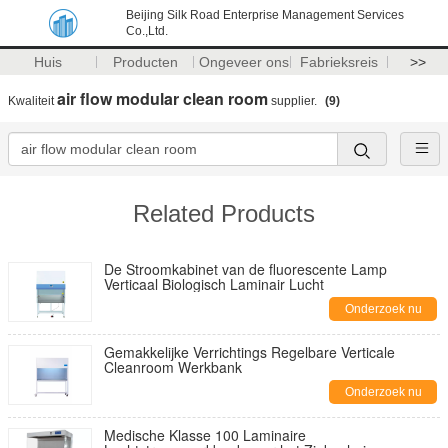
Beijing Silk Road Enterprise Management Services
Co.,Ltd.
Huis
Producten
Ongeveer ons
Fabrieksreis
>>
air flow modular clean room
Kwaliteit
supplier.
(9)
Related Products
De Stroomkabinet van de fluorescente Lamp
Verticaal Biologisch Laminair Lucht
Onderzoek nu
Gemakkelijke Verrichtings Regelbare Verticale
Cleanroom Werkbank
Onderzoek nu
Medische Klasse 100 Laminaire