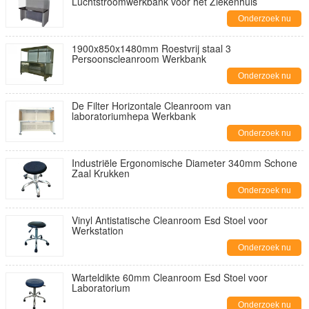
Luchtstroomwerkbank voor het Ziekenhuis
Onderzoek nu
1900x850x1480mm Roestvrij staal 3
Persoonscleanroom Werkbank
Onderzoek nu
De Filter Horizontale Cleanroom van
laboratoriumhepa Werkbank
Onderzoek nu
Industriële Ergonomische Diameter 340mm Schone
Zaal Krukken
Onderzoek nu
Vinyl Antistatische Cleanroom Esd Stoel voor
Werkstation
Onderzoek nu
Warteldikte 60mm Cleanroom Esd Stoel voor
Laboratorium
Onderzoek nu