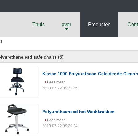
Thuis
over
Producten
Cont
rs
(5)
lyurethane esd safe chairs
Klasse 1000 Polyurethaan Geleidende Cleanr
Lees meer
2020-07-22 09:39:36
Polyurethaanesd het Werkkrukken
Lees meer
2020-07-22 09:29:34