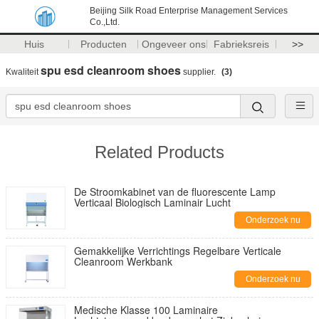
Beijing Silk Road Enterprise Management Services
Co.,Ltd.
Huis
Producten
Ongeveer ons
Fabrieksreis
>>
spu esd cleanroom shoes
Kwaliteit
supplier.
(3)
Related Products
De Stroomkabinet van de fluorescente Lamp
Verticaal Biologisch Laminair Lucht
Onderzoek nu
Gemakkelijke Verrichtings Regelbare Verticale
Cleanroom Werkbank
Onderzoek nu
Medische Klasse 100 Laminaire