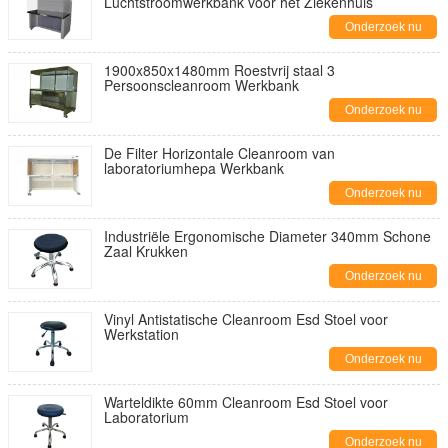
Luchtstroomwerkbank voor het Ziekenhuis
Onderzoek nu
1900x850x1480mm Roestvrij staal 3
Persoonscleanroom Werkbank
Onderzoek nu
De Filter Horizontale Cleanroom van
laboratoriumhepa Werkbank
Onderzoek nu
Industriële Ergonomische Diameter 340mm Schone
Zaal Krukken
Onderzoek nu
Vinyl Antistatische Cleanroom Esd Stoel voor
Werkstation
Onderzoek nu
Warteldikte 60mm Cleanroom Esd Stoel voor
Laboratorium
Onderzoek nu