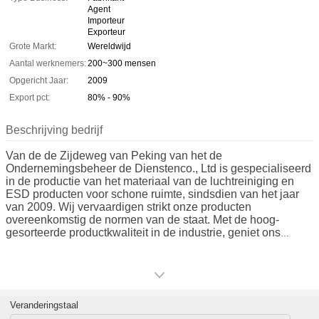
Agent
Importeur
Exporteur
Grote Markt:
Wereldwijd
Aantal werknemers:
200~300 mensen
Opgericht Jaar:
2009
Export pct:
80% - 90%
Beschrijving bedrijf
Van de de Zijdeweg van Peking van het de
Ondernemingsbeheer de Dienstenco., Ltd is gespecialiseerd
in de productie van het materiaal van de luchtreiniging en
ESD producten voor schone ruimte, sindsdien van het jaar
van 2009. Wij vervaardigen strikt onze producten
overeenkomstig de normen van de staat. Met de hoog-
gesorteerde productkwaliteit in de industrie, geniet ons
bedrijf van grote reputatie over het hele land onder de
klanten.
Veranderingstaal