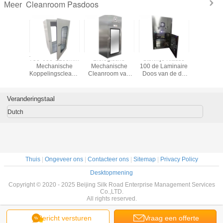
Cleanroom Pasdoos
Meer
eanroom
750*600*1200mm
Biologische
Stofvrije Klasse
Dynami
 het
Mechanische
Mechanische
100 de Laminaire
Clean
gssus304
Koppelingscleanroom
Cleanroom van
Doos van de de
Pasd
ische
Pas door
het
Douchepas van
le Dek
Koppelingsroestvrije
de Stroomlucht
doos
staal Pasdoos
Veranderingstaal
Dutch
Thuis
|
Ongeveer ons
|
Contacteer ons
|
Sitemap
|
Privacy Policy
Desktopmening
Copyright © 2020 - 2025 Beijing Silk Road Enterprise Management Services
Co.,LTD.
All rights reserved.
Bericht versturen
Vraag een offerte