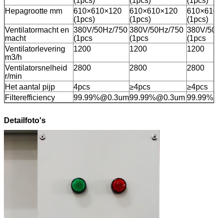
(1pcs)
(1pcs)
(1pcs)
Hepagrootte mm
610×610×120
610×610×120
610×610
(1pcs)
(1pcs)
(1pcs)
Ventilatormacht en
380V/50Hz/750
380V/50Hz/750
380V/50
macht
(1pcs
(1pcs
(1pcs
Ventilatorlevering
1200
1200
1200
m3/h
Ventilatorsnelheid
2800
2800
2800
r/min
Het aantal pijp
4pcs
≥4pcs
≥4pcs
Filterefficiency
99.99%@0.3um
99.99%@0.3um
99.99%
Detailfoto's