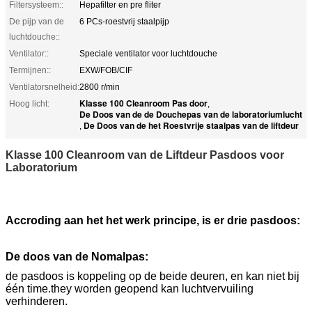
Filtersysteem::
Hepafilter en pre fliter
De pijp van de
6 PCs-roestvrij staalpijp
luchtdouche::
Ventilator::
Speciale ventilator voor luchtdouche
Termijnen::
EXW/FOB/CIF
Ventilatorsnelheid:
2800 r/min
Klasse 100 Cleanroom Pas door
Hoog licht:
,
De Doos van de de Douchepas van de laboratoriumlucht
De Doos van de het Roestvrije staalpas van de liftdeur
,
Klasse 100 Cleanroom van de Liftdeur Pasdoos voor
Laboratorium
Accroding aan het het werk principe, is er drie pasdoos:
De doos van de Nomalpas:
de pasdoos is koppeling op de beide deuren, en kan niet bij
één time.they worden geopend kan luchtvervuiling
verhinderen.