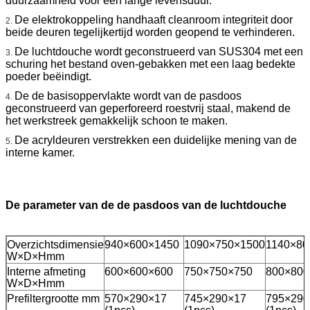
duurzaamheid voor een lange levensduur.
De elektrokoppeling handhaaft cleanroom integriteit door
2.
beide deuren tegelijkertijd worden geopend te verhinderen.
De luchtdouche wordt geconstrueerd van SUS304 met een
3.
schuring het bestand oven-gebakken met een laag bedekte
poeder beëindigt.
De de basisoppervlakte wordt van de pasdoos
4.
geconstrueerd van geperforeerd roestvrij staal, makend de
het werkstreek gemakkelijk schoon te maken.
De acryldeuren verstrekken een duidelijke mening van de
5.
interne kamer.
De parameter van de de pasdoos van de luchtdouche
Overzichtsdimensie
940×600×1450
1090×750×1500
1140×80
W×D×Hmm
Interne afmeting
600×600×600
750×750×750
800×800
W×D×Hmm
Prefiltergrootte mm
570×290×17
745×290×17
795×290