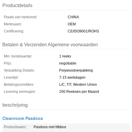
Productdetails
Plaats van herkomst:
CHINA
Merknaam:
OEM
Certificering:
CE/ISO9001/ROHS
Betalen & Verzenden Algemene voorwaarden
Min. bestelaantal:
1 reeks
Prijs:
negotiable
Verpakking Details:
Polywoodverpakking
Levertijd:
7-15 werkdagen
Betalingscondities:
L/C, T/T, Western Union
Levering vermogen:
200 Reeksen per Maand
beschrijving
Cleanroom Pasdoos
Productnaam::
Pasdoos met liftdeur