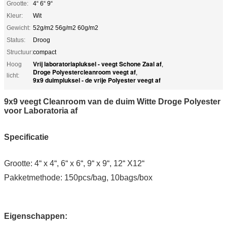
Grootte:
4“ 6“ 9“
Kleur:
Wit
Gewicht:
52g/m2 56g/m2 60g/m2
Status:
Droog
Structuur:
compact
Vrij laboratoriapluksel - veegt Schone Zaal af
Hoog
,
Droge Polyestercleanroom veegt af
,
licht:
9x9 duimpluksel - de vrije Polyester veegt af
9x9 veegt Cleanroom van de duim Witte Droge Polyester
voor Laboratoria af
Specificatie
Grootte: 4“ x 4“, 6“ x 6“, 9“ x 9“, 12“ X12“
Pakketmethode: 150pcs/bag, 10bags/box
Eigenschappen: