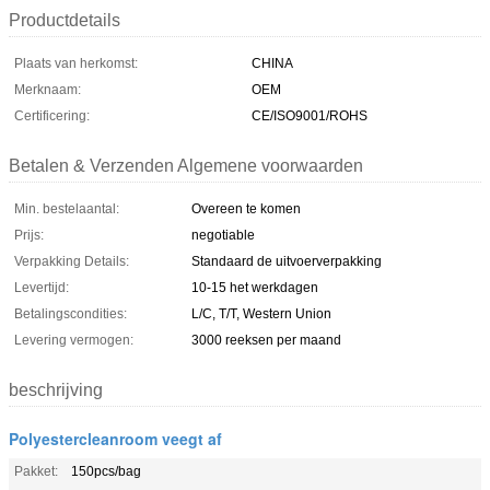
Productdetails
Plaats van herkomst:
CHINA
Merknaam:
OEM
Certificering:
CE/ISO9001/ROHS
Betalen & Verzenden Algemene voorwaarden
Min. bestelaantal:
Overeen te komen
Prijs:
negotiable
Verpakking Details:
Standaard de uitvoerverpakking
Levertijd:
10-15 het werkdagen
Betalingscondities:
L/C, T/T, Western Union
Levering vermogen:
3000 reeksen per maand
beschrijving
Polyestercleanroom veegt af
Pakket:
150pcs/bag