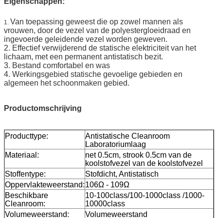
Eigenschappen:
Van toepassing geweest die op zowel mannen als
1.
vrouwen, door de vezel van de polyestergloeidraad en
ingevoerde geleidende vezel worden geweven.
2. Effectief verwijderend de statische elektriciteit van het
lichaam, met een permanent antistatisch bezit.
3. Bestand comfortabel en was
4. Werkingsgebied statische gevoelige gebieden en
algemeen het schoonmaken gebied.
Productomschrijving
Producttype:
Antistatische Cleanroom
Laboratoriumlaag
Materiaal:
net 0.5cm, strook 0.5cm van de
koolstofvezel van de koolstofvezel
Stoffentype:
Stofdicht, Antistatisch
Oppervlakteweerstand:
106Ω - 109Ω
Beschikbare
10-100class/100-1000class /1000-
Cleanroom:
10000class
Volumeweerstand:
Volumeweerstand