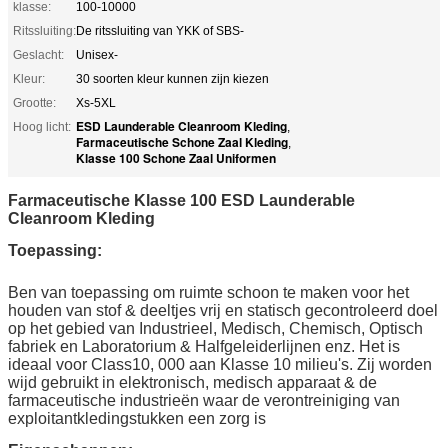
klasse:
100-10000
Ritssluiting:
De ritssluiting van YKK of SBS-
Geslacht:
Unisex-
Kleur:
30 soorten kleur kunnen zijn kiezen
Grootte:
Xs-5XL
ESD Launderable Cleanroom Kleding
Hoog licht:
,
Farmaceutische Schone Zaal Kleding
,
Klasse 100 Schone Zaal Uniformen
Farmaceutische Klasse 100 ESD Launderable
Cleanroom Kleding
Toepassing:
Ben van toepassing om ruimte schoon te maken voor het
houden van stof & deeltjes vrij en statisch gecontroleerd doel
op het gebied van Industrieel, Medisch, Chemisch, Optisch
fabriek en Laboratorium & Halfgeleiderlijnen enz. Het is
ideaal voor Class10, 000 aan Klasse 10 milieu's. Zij worden
wijd gebruikt in elektronisch, medisch apparaat & de
farmaceutische industrieën waar de verontreiniging van
exploitantkledingstukken een zorg is