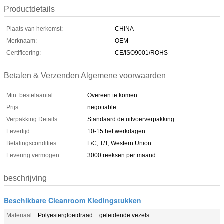
Productdetails
Plaats van herkomst:
CHINA
Merknaam:
OEM
Certificering:
CE/ISO9001/ROHS
Betalen & Verzenden Algemene voorwaarden
Min. bestelaantal:
Overeen te komen
Prijs:
negotiable
Verpakking Details:
Standaard de uitvoerverpakking
Levertijd:
10-15 het werkdagen
Betalingscondities:
L/C, T/T, Western Union
Levering vermogen:
3000 reeksen per maand
beschrijving
Beschikbare Cleanroom Kledingstukken
Materiaal:
Polyestergloeidraad + geleidende vezels