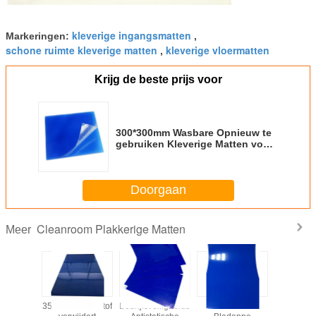
kleverige ingangsmatten
Markeringen:
,
schone ruimte kleverige matten
kleverige vloermatten
,
Krijg de beste prijs voor
300*300mm Wasbare Opnieuw te
gebruiken Kleverige Matten voor
het Ziekenhuis
Doorgaan
Cleanroom Plakkerige Matten
Meer
re het
35um het diktestof
Bedrijfsveiligheidsesd
Blauwe 60
PE Clea