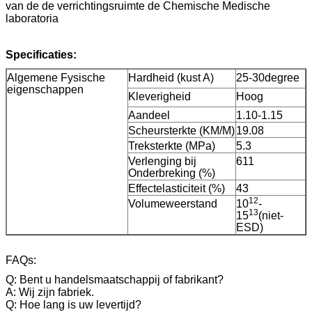
van de de verrichtingsruimte de Chemische Medische
laboratoria
Specificaties:
Algemene Fysische
Hardheid (kust A)
25-30degree
eigenschappen
Kleverigheid
Hoog
Aandeel
1.10-1.15
Scheursterkte (KM/M)
19.08
Treksterkte (MPa)
5.3
Verlenging bij
611
Onderbreking (%)
Effectelasticiteit (%)
43
12
Volumeweerstand
10
-
13
15
(niet-
ESD)
FAQs:
Q: Bent u handelsmaatschappij of fabrikant?
A: Wij zijn fabriek.
Q: Hoe lang is uw levertijd?