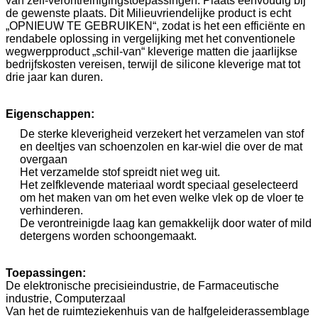
van zelf-verontreinigingstoepassingen. Plaats eenvoudig bij
de gewenste plaats. Dit Milieuvriendelijke product is echt
„OPNIEUW TE GEBRUIKEN“, zodat is het een efficiënte en
rendabele oplossing in vergelijking met het conventionele
wegwerpproduct „schil-van“ kleverige matten die jaarlijkse
bedrijfskosten vereisen, terwijl de silicone kleverige mat tot
drie jaar kan duren.
Eigenschappen:
De sterke kleverigheid verzekert het verzamelen van stof
en deeltjes van schoenzolen en kar-wiel die over de mat
overgaan
Het verzamelde stof spreidt niet weg uit.
Het zelfklevende materiaal wordt speciaal geselecteerd
om het maken van om het even welke vlek op de vloer te
verhinderen.
De verontreinigde laag kan gemakkelijk door water of mild
detergens worden schoongemaakt.
Toepassingen:
De elektronische precisieindustrie, de Farmaceutische
industrie, Computerzaal
Van het de ruimteziekenhuis van de halfgeleiderassemblage