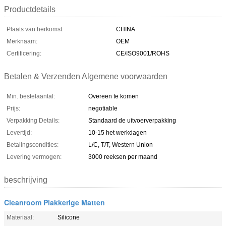
Productdetails
Plaats van herkomst:
CHINA
Merknaam:
OEM
Certificering:
CE/ISO9001/ROHS
Betalen & Verzenden Algemene voorwaarden
Min. bestelaantal:
Overeen te komen
Prijs:
negotiable
Verpakking Details:
Standaard de uitvoerverpakking
Levertijd:
10-15 het werkdagen
Betalingscondities:
L/C, T/T, Western Union
Levering vermogen:
3000 reeksen per maand
beschrijving
Cleanroom Plakkerige Matten
Materiaal:
Silicone