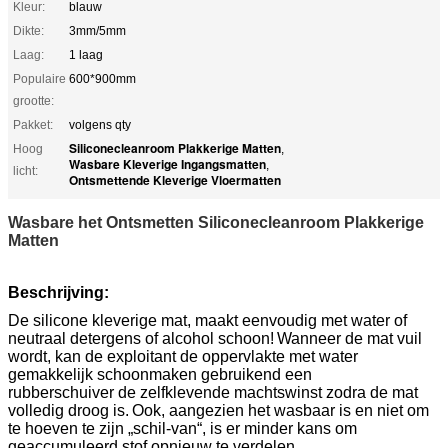
Kleur:
blauw
Dikte:
3mm/5mm
Laag:
1 laag
Populaire
600*900mm
grootte:
Pakket:
volgens qty
Siliconecleanroom Plakkerige Matten
Hoog
,
Wasbare Kleverige Ingangsmatten
,
licht:
Ontsmettende Kleverige Vloermatten
Wasbare het Ontsmetten Siliconecleanroom Plakkerige
Matten
Beschrijving:
De silicone kleverige mat, maakt eenvoudig met water of
neutraal detergens of alcohol schoon!
Wanneer de mat vuil
wordt, kan de exploitant de oppervlakte met water
gemakkelijk schoonmaken gebruikend een
rubberschuiver
de zelfklevende machtswinst zodra de mat
volledig droog is.
Ook, aangezien het wasbaar is en niet om
te hoeven te zijn „schil-van“, is er minder kans om
geaccumuleerd stof opnieuw te verdelen.