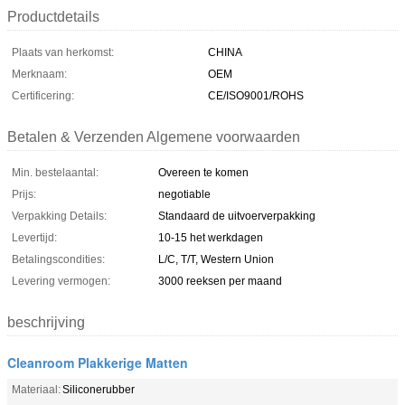
Productdetails
Plaats van herkomst:
CHINA
Merknaam:
OEM
Certificering:
CE/ISO9001/ROHS
Betalen & Verzenden Algemene voorwaarden
Min. bestelaantal:
Overeen te komen
Prijs:
negotiable
Verpakking Details:
Standaard de uitvoerverpakking
Levertijd:
10-15 het werkdagen
Betalingscondities:
L/C, T/T, Western Union
Levering vermogen:
3000 reeksen per maand
beschrijving
Cleanroom Plakkerige Matten
Materiaal:
Siliconerubber