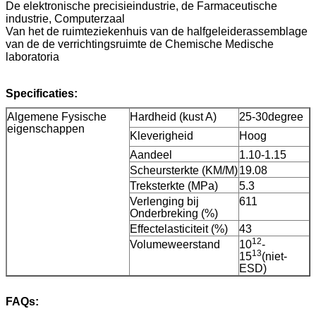
De elektronische precisieindustrie, de Farmaceutische
industrie, Computerzaal
Van het de ruimteziekenhuis van de halfgeleiderassemblage
van de de verrichtingsruimte de Chemische Medische
laboratoria
Specificaties:
Algemene Fysische
Hardheid (kust A)
25-30degree
eigenschappen
Kleverigheid
Hoog
Aandeel
1.10-1.15
Scheursterkte (KM/M)
19.08
Treksterkte (MPa)
5.3
Verlenging bij
611
Onderbreking (%)
Effectelasticiteit (%)
43
12
Volumeweerstand
10
-
13
15
(niet-
ESD)
FAQs: