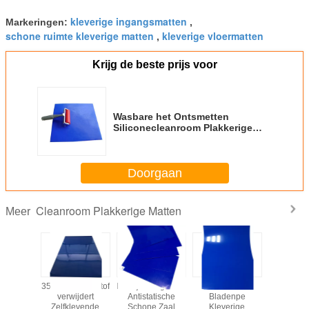
kleverige ingangsmatten
Markeringen:
,
schone ruimte kleverige matten
kleverige vloermatten
,
Krijg de beste prijs voor
Wasbare het Ontsmetten
Siliconecleanroom Plakkerige
Matten
Doorgaan
Cleanroom Plakkerige Matten
Meer
300mm
35um het diktestof
Bedrijfsveiligheidsesd
Blauwe 60
PE Clea
bare
verwijdert
Antistatische
Bladenpe
Plakkerige
uw te
Zelfklevende
Schone Zaal
Kleverige