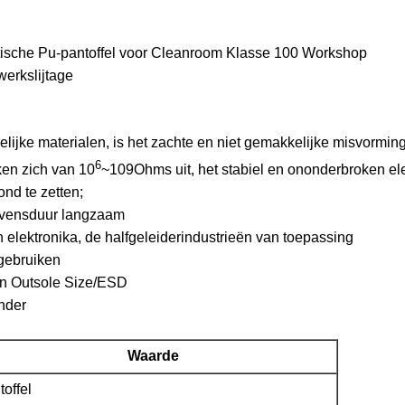
tatische Pu-pantoffel voor Cleanroom Klasse 100 Workshop
erkslijtage
delijke materialen, is het zachte en niet gemakkelijke misvormin
6
en zich van 10
~109Ohms uit, het stabiel en ononderbroken elek
nd te zetten;
 levensduur langzaam
n elektronika, de halfgeleiderindustrieën van toepassing
 gebruiken
an Outsole Size/ESD
nder
Waarde
offel