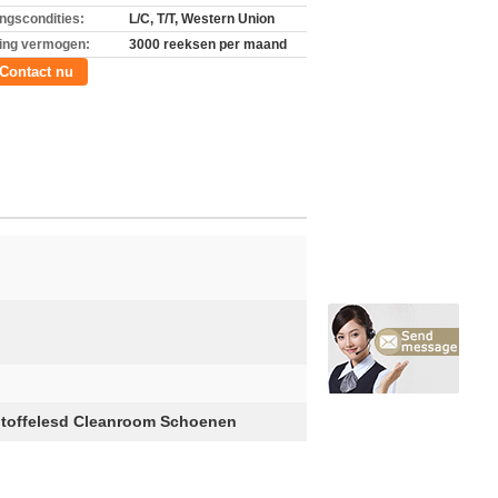
ingscondities:
L/C, T/T, Western Union
ing vermogen:
3000 reeksen per maand
Contact nu
toffelesd Cleanroom Schoenen