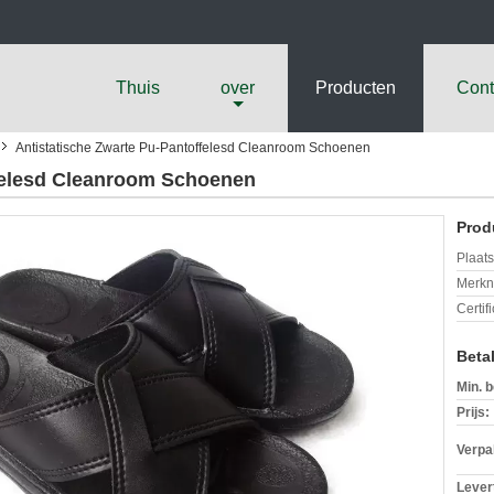
Thuis
over
Producten
Cont
Antistatische Zwarte Pu-Pantoffelesd Cleanroom Schoenen
ffelesd Cleanroom Schoenen
Prod
Plaats
Merkn
Certif
Beta
Min. b
Prijs:
Verpa
Levert