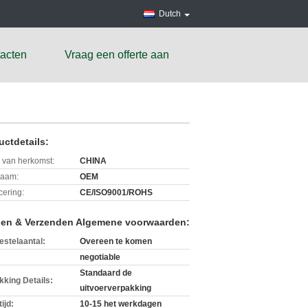
Dutch
acten
Vraag een offerte aan
uctdetails:
 van herkomst:
CHINA
aam:
OEM
icering:
CE/ISO9001/ROHS
len & Verzenden Algemene voorwaarden:
estelaantal:
Overeen te komen
negotiable
Standaard de
kking Details:
uitvoerverpakking
ijd:
10-15 het werkdagen