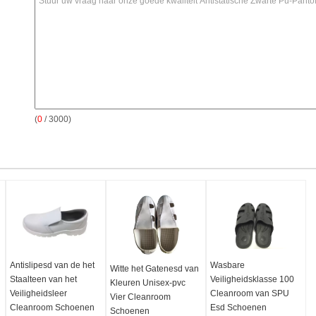
(
0
/ 3000)
Antislipesd van de het
Wasbare
Witte het Gatenesd van
Staalteen van het
Veiligheidsklasse 100
Kleuren Unisex-pvc
Veiligheidsleer
Cleanroom van SPU
Vier Cleanroom
Cleanroom Schoenen
Esd Schoenen
Schoenen