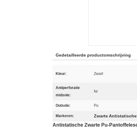
Gedetailleerde productomschrijving
Kleur:
Zwart
Antiperforatie
Nr
midsole:
Outsole:
Pu
Zwarte Antistatisch
Markeren:
Antistatische Zwarte Pu-Pantoffel