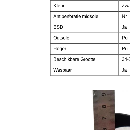
Kleur
Zwa
Antiperforatie midsole
Nr
ESD
Ja
Outsole
Pu
Hoger
Pu
Beschikbare Grootte
34-
Wasbaar
Ja