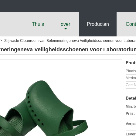
Thuis
over
Producten
Cont
Slijtvaste Cleanroom van Belemmeringeneva Veiligheidsschoenen voor Labora
mmeringeneva Veiligheidsschoenen voor Laboratoriu
Prod
Plaats
Merkn
Certif
Beta
Min. b
Prijs:
Verpa
Levert