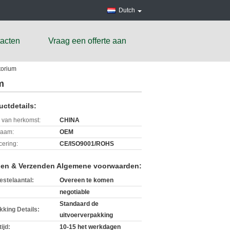
Dutch
acten
Vraag een offerte aan
torium
m
uctdetails:
 van herkomst:
CHINA
aam:
OEM
icering:
CE/ISO9001/ROHS
len & Verzenden Algemene voorwaarden:
estelaantal:
Overeen te komen
negotiable
Standaard de
kking Details:
uitvoerverpakking
ijd:
10-15 het werkdagen