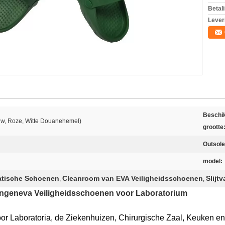
Betal
Lever
Beschi
uw, Roze, Witte Douanehemel)
grootte
Outsole
model:
atische Schoenen
Cleanroom van EVA Veiligheidsschoenen
Slijt
,
,
ingeneva Veiligheidsschoenen voor Laboratorium
or Laboratoria, de Ziekenhuizen, Chirurgische Zaal, Keuken en