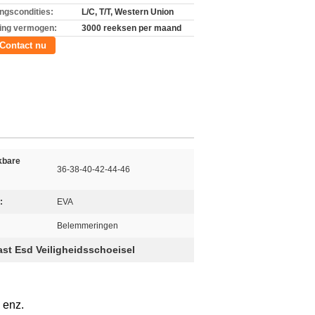
ingscondities:
L/C, T/T, Western Union
ing vermogen:
3000 reeksen per maand
Contact nu
kbare
36-38-40-42-44-46
:
:
EVA
Belemmeringen
vast Esd Veiligheidsschoeisel
 enz.