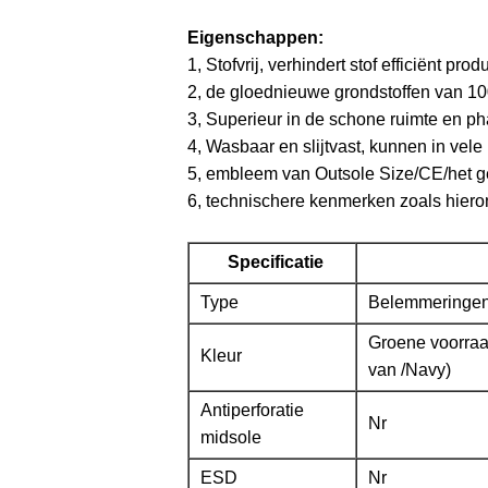
Eigenschappen:
1, Stofvrij, verhindert stof efficiënt p
2, de gloednieuwe grondstoffen van 10
3, Superieur in de schone ruimte en p
4, Wasbaar en slijtvast, kunnen in vele
5, embleem van Outsole Size/CE/het g
6, technischere kenmerken zoals hiero
Specificatie
Type
Belemmeringen
Groene voorra
Kleur
van /Navy)
Antiperforatie
Nr
midsole
ESD
Nr